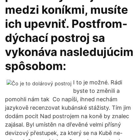
medzi koníkmi, musíte
ich upevniť. Postfrom-
dýchací postroj sa
vykonáva nasledujúcim
spôsobom:
I to je možné. Rádi
byste to změnili a
pomohli nám tak Co napíši, ihned nechám
jazykově recenzovat kubánské stážisty. Tím jim
dodám pocit Nad postrojem na koně by znalec
zajásal. Byl umístěn na dřevěné velmi přísný
devizový přestupek, za který se na Kubě ne-