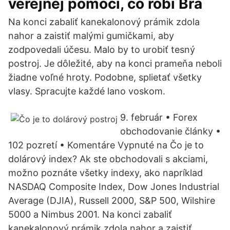
verejnej pomoci, čo robí Bra
Na konci zabaliť kanekalonový prámik zdola
nahor a zaistiť malými gumičkami, aby
zodpovedali účesu. Malo by to urobiť tesný
postroj. Je dôležité, aby na konci prameňa neboli
žiadne voľné hroty. Podobne, splietať všetky
vlasy. Spracujte každé lano voskom.
9. február • Forex
obchodovanie články •
102 pozretí • Komentáre Vypnuté na Čo je to
dolárový index? Ak ste obchodovali s akciami,
možno poznáte všetky indexy, ako napríklad
NASDAQ Composite Index, Dow Jones Industrial
Average (DJIA), Russell 2000, S&P 500, Wilshire
5000 a Nimbus 2001. Na konci zabaliť
kanekalonový prámik zdola nahor a zaistiť