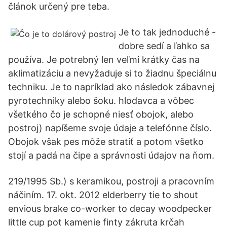
článok určený pre teba.
Je to tak jednoduché -
dobre sedí a ľahko sa
používa. Je potrebný len veľmi krátky čas na
aklimatizáciu a nevyžaduje si to žiadnu špeciálnu
techniku. Je to napríklad ako následok zábavnej
pyrotechniky alebo šoku. hlodavca a vôbec
všetkého čo je schopné niesť obojok, alebo
postroj) napíšeme svoje údaje a telefónne číslo.
Obojok však pes môže stratiť a potom všetko
stojí a padá na čipe a správnosti údajov na ňom.
219/1995 Sb.) s keramikou, postroji a pracovním
náčiním. 17. okt. 2012 elderberry tie to shout
envious brake co-worker to decay woodpecker
little cup pot kamenie finty zákruta krčah