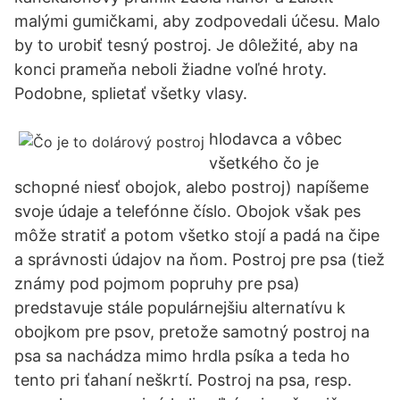
malými gumičkami, aby zodpovedali účesu. Malo
by to urobiť tesný postroj. Je dôležité, aby na
konci prameňa neboli žiadne voľné hroty.
Podobne, splietať všetky vlasy.
hlodavca a vôbec
všetkého čo je
schopné niesť obojok, alebo postroj) napíšeme
svoje údaje a telefónne číslo. Obojok však pes
môže stratiť a potom všetko stojí a padá na čipe
a správnosti údajov na ňom. Postroj pre psa (tiež
známy pod pojmom popruhy pre psa)
predstavuje stále populárnejšiu alternatívu k
obojkom pre psov, pretože samotný postroj na
psa sa nachádza mimo hrdla psíka a teda ho
tento pri ťahaní neškrtí. Postroj na psa, resp.