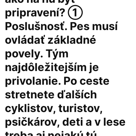
pripravení? ①
Poslušnosť. Pes musí
ovládať základné
povely. Tým
najdôležitejším je
privolanie. Po ceste
stretnete ďalších
cyklistov, turistov,
psičkárov, deti a v lese
treba aj nejakú tú