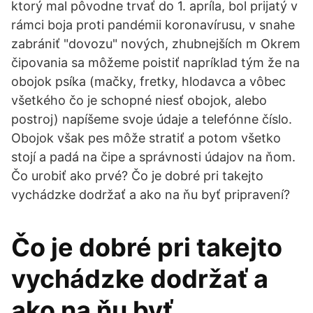
ktorý mal pôvodne trvať do 1. apríla, bol prijatý v
rámci boja proti pandémii koronavírusu, v snahe
zabrániť "dovozu" nových, zhubnejších m Okrem
čipovania sa môžeme poistiť napríklad tým že na
obojok psíka (mačky, fretky, hlodavca a vôbec
všetkého čo je schopné niesť obojok, alebo
postroj) napíšeme svoje údaje a telefónne číslo.
Obojok však pes môže stratiť a potom všetko
stojí a padá na čipe a správnosti údajov na ňom.
Čo urobiť ako prvé? Čo je dobré pri takejto
vychádzke dodržať a ako na ňu byť pripravení?
Čo je dobré pri takejto
vychádzke dodržať a
ako na ňu byť