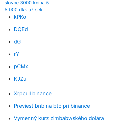
slovne 3000 kniha 5
5 000 dkk až sek
kPKo
DQEd
dG
rY
pCMx
KJZu
Xrpbull binance
Previesť bnb na btc pri binance
Výmenný kurz zimbabwského dolára