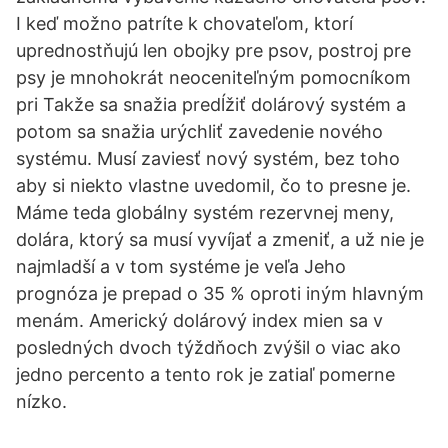
I keď možno patríte k chovateľom, ktorí
uprednostňujú len obojky pre psov, postroj pre
psy je mnohokrát neoceniteľným pomocníkom
pri Takže sa snažia predĺžiť dolárový systém a
potom sa snažia urýchliť zavedenie nového
systému. Musí zaviesť nový systém, bez toho
aby si niekto vlastne uvedomil, čo to presne je.
Máme teda globálny systém rezervnej meny,
dolára, ktorý sa musí vyvíjať a zmeniť, a už nie je
najmladší a v tom systéme je veľa Jeho
prognóza je prepad o 35 % oproti iným hlavným
menám. Americký dolárový index mien sa v
posledných dvoch týždňoch zvýšil o viac ako
jedno percento a tento rok je zatiaľ pomerne
nízko.