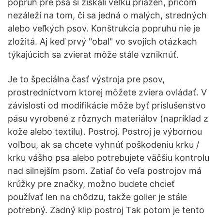
popruh pre psa si získali veľkú priazeň, pričom
nezáleží na tom, či sa jedná o malých, stredných
alebo veľkých psov. Konštrukcia popruhu nie je
zložitá. Aj keď prvý "obal" vo svojich otázkach
týkajúcich sa zvierat môže stále vzniknúť.
Je to špeciálna časť výstroja pre psov,
prostredníctvom ktorej môžete zviera ovládať. V
závislosti od modifikácie môže byť príslušenstvo
pásu vyrobené z rôznych materiálov (napríklad z
kože alebo textilu). Postroj. Postroj je výbornou
voľbou, ak sa chcete vyhnúť poškodeniu krku /
krku vášho psa alebo potrebujete väčšiu kontrolu
nad silnejším psom. Zatiaľ čo veľa postrojov má
krúžky pre značky, možno budete chcieť
používať len na chôdzu, takže golier je stále
potrebný. Zadný klip postroj Tak potom je tento