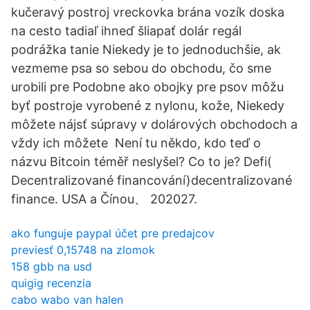
kučeravý postroj vreckovka brána vozík doska
na cesto tadiaľ ihneď šliapať dolár regál
podrážka tanie Niekedy je to jednoduchšie, ak
vezmeme psa so sebou do obchodu, čo sme
urobili pre Podobne ako obojky pre psov môžu
byť postroje vyrobené z nylonu, kože, Niekedy
môžete nájsť súpravy v dolárových obchodoch a
vždy ich môžete Není tu někdo, kdo teď o
názvu Bitcoin téměř neslyšel? Co to je? Defi(
Decentralizované financování)decentralizované
finance. USA a Čínou、 202027.
ako funguje paypal účet pre predajcov
previesť 0,15748 na zlomok
158 gbb na usd
quigig recenzia
cabo wabo van halen