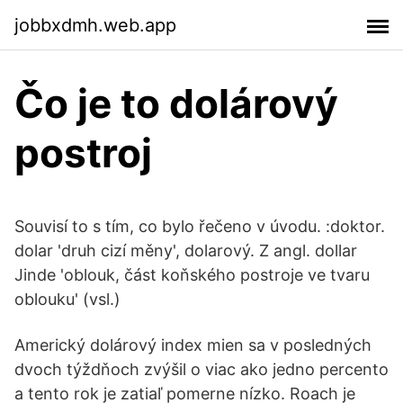
jobbxdmh.web.app
Čo je to dolárový
postroj
Souvisí to s tím, co bylo řečeno v úvodu. :doktor.
dolar 'druh cizí měny', dolarový. Z angl. dollar
Jinde 'oblouk, část koňského postroje ve tvaru
oblouku' (vsl.)
Americký dolárový index mien sa v posledných
dvoch týždňoch zvýšil o viac ako jedno percento
a tento rok je zatiaľ pomerne nízko. Roach je