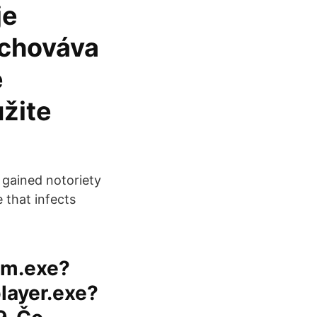
je
 uchováva
e
žite
 gained notoriety
e that infects
vcm.exe?
player.exe?