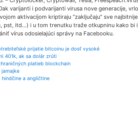
. – Cryptolocker, Cryptowall, Tesla, Freespeach.virus
k varijanti i podvarijanti virusa nove generacije, vrlo
vojom aktivacijom kriptiraju “zaključaju” sve najbitnije
g, pst, itd…) i u tom trenutku traže otkupninu kako bi is
niť vírus odosielajúci správy na Facebooku.
otrebiteľské prijatie bitcoinu je dosť vysoké
i 401k, ak sa dolár zrúti
zhraničných platieb blockchain
 jamajke
hindčine a angličtine