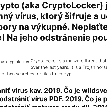
rypto (aka CryptoLocker) 
ný vírus, ktorý šifruje a
bory na výkupné. Neplaťt
! Na jeho odstránenie pou
e
Cryptolocker is a malware threat that
over the last years. It is a Trojan hors
d then searches for files to encrypt.
niť vírus kav. 2019. Čo je wlids
odstrániť vírus PDF. 2019. Čo je 