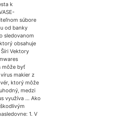
sta k
\VASE-
iteľnom súbore
tu od banky
h o sledovanom
 ktorý obsahuje
Šíri Vektory
omwares
us môže byť
 vírus makier z
tvér, ktorý môže
ruhodný, medzi
rus využíva … Ako
 škodlivým
asledovne: 1. V