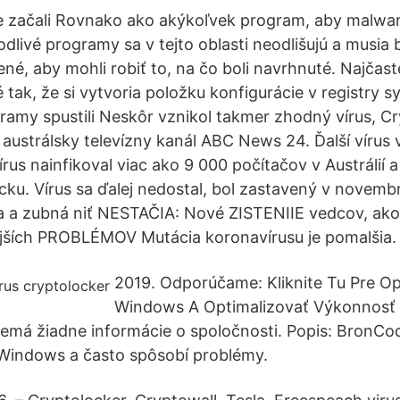
ie začali Rovnako ako akýkoľvek program, aby malwar
odlivé programy sa v tejto oblasti neodlišujú a musia
, aby mohli robiť to, na čo boli navrhnuté. Najčaste
é tak, že si vytvoria položku konfigurácie v registry
gramy spustili Neskôr vznikol takmer zhodný vírus, C
 austrálsky televízny kanál ABC News 24. Ďalší vírus v
rus nainfikoval viac ako 9 000 počítačov v Austrálií a
cku. Vírus sa ďalej nedostal, bol zastavený v novemb
fka a zubná niť NESTAČIA: Nové ZISTENIIE vedcov, 
ejších PROBLÉMOV Mutácia koronavírusu je pomalšia.
2019. Odporúčame: Kliknite Tu Pre O
Windows A Optimalizovať Výkonnosť 
má žiadne informácie o spoločnosti. Popis: BronCode
Windows a často spôsobí problémy.