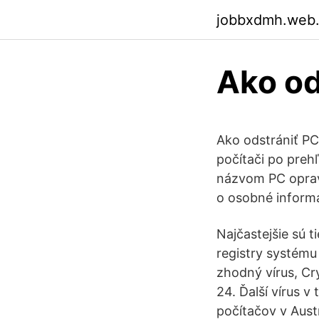
jobbxdmh.web
Ako od
Ako odstrániť PC
počítači po preh
názvom PC oprav
o osobné informá
Najčastejšie sú t
registry systému
zhodný vírus, Cr
24. Ďalší vírus v
počítačov v Austr