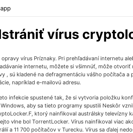
.app
strániť vírus cryptol
 opravy vírus Príznaky. Pri prehľadávaní internetu al
ľadávanie internetu, môžete si všimnúť, môže otvoriť
y , sú kladené na defragmentáciu vášho počítača a 
cie, napríklad e-mailovú adresu.
ieto infekcie spustené tak, že si vytvoria položku konf
 Windows, aby sa tieto programy spustili Neskôr vzn
yptoLocker.F, ktorý nainfikoval austrálsky televízny
 tejto vlne bol TorrentLocker. Vírus nainfikoval viac a
álií a 11 700 počítačov v Turecku. Vírus sa ďalej nedos