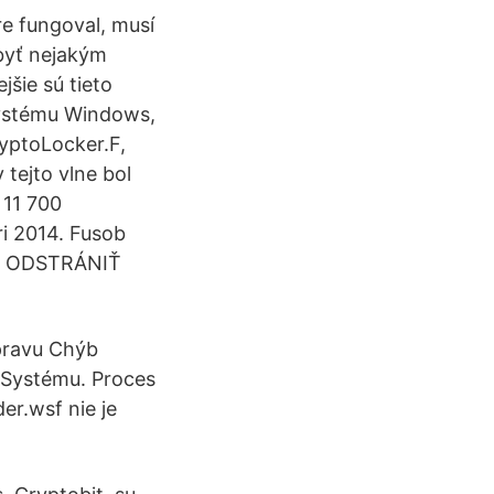
e fungoval, musí
 byť nejakým
jšie sú tieto
 systému Windows,
ryptoLocker.F,
 tejto vlne bol
 11 700
ri 2014. Fusob
ako ODSTRÁNIŤ
pravu Chýb
Systému. Proces
r.wsf nie je