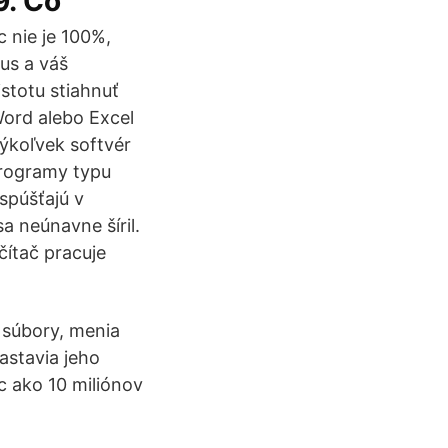
9. Čo
c nie je 100%,
rus a váš
stotu stiahnuť
Word alebo Excel
kýkoľvek softvér
programy typu
spúšťajú v
a neúnavne šíril.
čítač pracuje
 súbory, menia
astavia jeho
c ako 10 miliónov