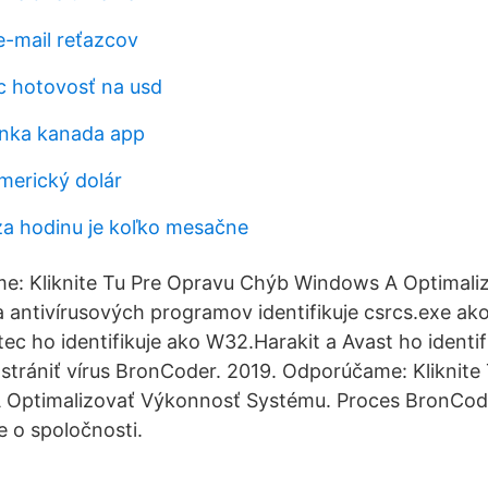
-mail reťazcov
c hotovosť na usd
anka kanada app
merický dolár
 za hodinu je koľko mesačne
e: Kliknite Tu Pre Opravu Chýb Windows A Optimali
 antivírusových programov identifikuje csrcs.exe ak
c ho identifikuje ako W32.Harakit a Avast ho identifi
strániť vírus BronCoder. 2019. Odporúčame: Kliknite
Optimalizovať Výkonnosť Systému. Proces BronCod
e o spoločnosti.