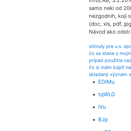
InfoLAB, 3.2.2016
samo neki od 200a
nezgodnih, koji s
(doc, xls, pdf, jp
Návod ako odstrá
stimuly pre u.s. sp
čo sa stane s mojim
prípad použitia ce
čo si mám kúpiť na
skladaný význam v 
EDIMu
tqWLG
lVu
BJp