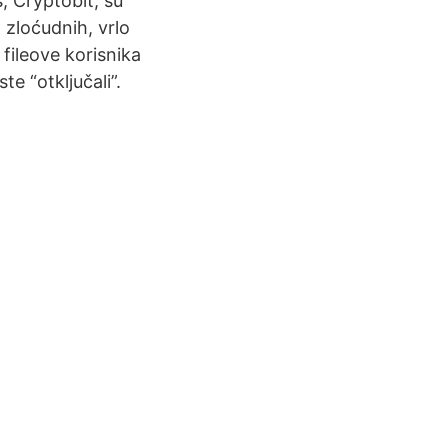
, Cryptobit, su
 zloćudnih, vrlo
 fileove korisnika
te “otključali”.