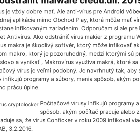
odstrániť malware credu.dll. 201
rus je vždy dobre mať. Ale anti-vírus pre Android vôbe
jednej aplikácie mimo Obchod Play, ktorá môže mať ví
stane infikovaným zariadením. Odporúčam si ale pre i
et Antivirus. Ako odstrániť vírus makier z programu 
rus makra je škodlivý softvér, ktorý môže infikovať a
kom makro, ktorý je pozoruhodný, medzi ktorými sú 
slovo a vynikať , Makrovírus využíva makrá, ktoré sa 
ačový vírus je veľmi podobný. Je navrhnutý tak, aby s
y infikujú programy a súbory, menia spôsob, akým po
ho prácu úplne.
Počítačové vírusy infikujú programy a
spôsob, akým počítač pracuje alebo z
duje sa, že vírus Conficker v roku 2009 infikoval via
AB, 3.2.2016.