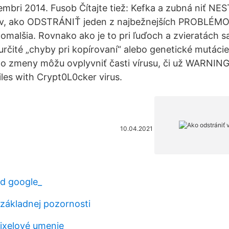
mbri 2014. Fusob Čítajte tiež: Kefka a zubná niť NE
v, ako ODSTRÁNIŤ jeden z najbežnejších PROBLÉMO
omalšia. Rovnako ako je to pri ľuďoch a zvieratách s
určité „chyby pri kopírovaní“ alebo genetické mutácie
to zmeny môžu ovplyvniť časti vírusu, či už WARNIN
iles with Crypt0L0cker virus.
10.04.2021
d google_
 základnej pozornosti
pixelové umenie