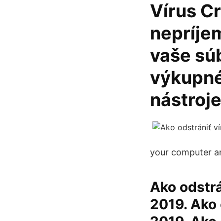
Vírus C
nepríjem
vaše sú
výkupné
nástroj
your computer an
Ako odstrá
2019. Ako 