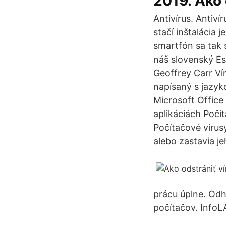
2019. Ako 
Antivírus. Antiví
stačí inštalácia 
smartfón sa tak 
náš slovenský Es
Geoffrey Carr Ví
napísaný s jazy
Microsoft Office 
aplikáciách Počít
Počítačové vírus
alebo zastavia je
prácu úplne. Odha
počítačov. InfoL