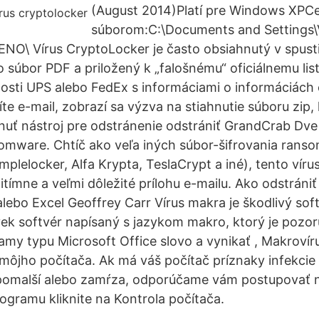
(August 2014)Platí pre Windows XPCe
súborom:C:\Documents and Settings
O\ Vírus CryptoLocker je často obsiahnutý v spust
úbor PDF a priložený k „falošnému“ oficiálnemu lis
osti UPS alebo FedEx s informáciami o informáciác
íte e-mail, zobrazí sa výzva na stiahnutie súboru zip,
hnuť nástroj pre odstránenie odstrániť GrandCrab Dve 
mware. Chtíč ako veľa iných súbor-šifrovania rans
mplelocker, Alfa Krypta, TeslaCrypt a iné), tento vír
itímne a veľmi dôležité prílohu e-mailu. Ako odstrániť
ebo Excel Geoffrey Carr Vírus makra je škodlivý sof
vek softvér napísaný s jazykom makro, ktorý je pozo
amy typu Microsoft Office slovo a vynikať , Makroví
z môjho počítača. Ak má váš počítač príznaky infekcie
 pomalší alebo zamŕza, odporúčame vám postupovať n
gramu kliknite na Kontrola počítača.