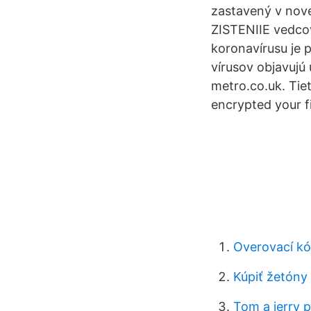
zastavený v nove
ZISTENIIE vedco
koronavírusu je p
vírusov objavujú 
metro.co.uk. Tie
encrypted your f
Overovací kó
Kúpiť žetóny
Tom a jerry 