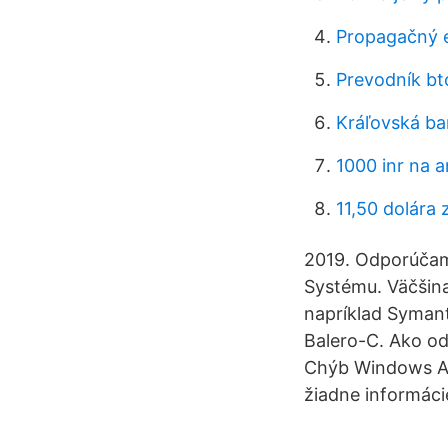
Propagačný e
Prevodník bt
Kráľovská b
1000 inr na a
11,50 dolára
2019. Odporúčam
Systému. Väčšina
napríklad Symante
Balero-C. Ako od
Chýb Windows A 
žiadne informáci