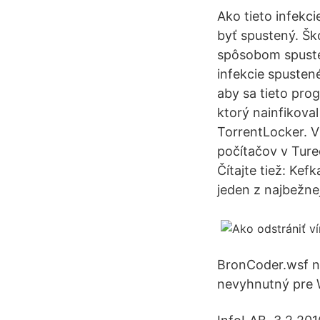
Ako tieto infekc
byť spustený. Šk
spôsobom spustené
infekcie spusten
aby sa tieto pro
ktorý nainfikoval
TorrentLocker. Ví
počítačov v Ture
Čítajte tiež: Ke
jeden z najbežn
BronCoder.wsf ne
nevyhnutný pre 