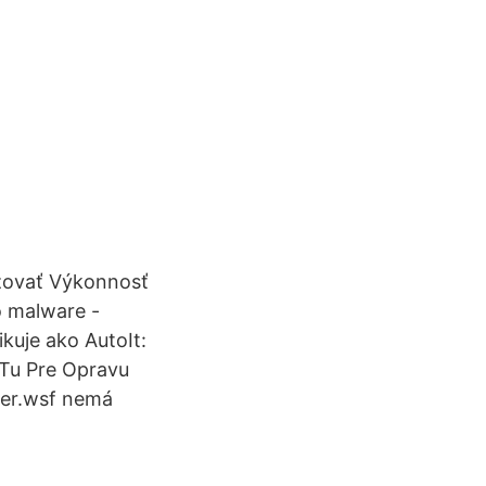
zovať Výkonnosť
o malware -
kuje ako AutoIt:
 Tu Pre Opravu
er.wsf nemá