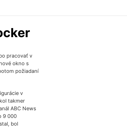
ocker
ebo pracovať v
 nové okno s
potom požiadaní
igurácie v
ikol takmer
 kanál ABC News
ko 9 000
tal, bol