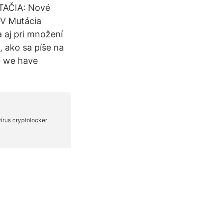
STAČIA: Nové
V Mutácia
a aj pri množení
, ako sa píše na
G we have