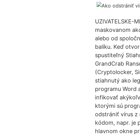
UZIVATELSKE-MEN
maskovanom ako s
alebo od spoločn
balíku. Keď otvor
spustiteľný Stia
GrandCrab Ranso
(Cryptolocker, Si
stiahnutý ako leg
programu Word al
infikovať akýkoľ
ktorými sú progr
odstrániť vírus 
kódom, napr. je
hlavnom okne pro