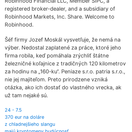
Robinhood Financial LLC, Member SIPC, a
registered broker-dealer, and a subsidiary of
Robinhood Markets, Inc. Share. Welcome to
Robinhood.
Šéf firmy Jozef Moskál vysvetľuje, že nemá na
výber. Nedostal zaplatené za práce, ktoré jeho
firma robila, keď pomáhala zrýchliť štátne
železničné koľajnice z tradičných 120 kilometrov
za hodinu na „160-ku“. Peniaze s.r.o. patria s.r.o.,
nie jej majiteľom. Preto prirodzene vzniká
otázka, ako ich dostať do vlastného vrecka, ak
už tam nejaké sú.
24 - 7.5
370 eur na doláre
z chladnejšieho slangu
majú kryptomeny budúcnosť