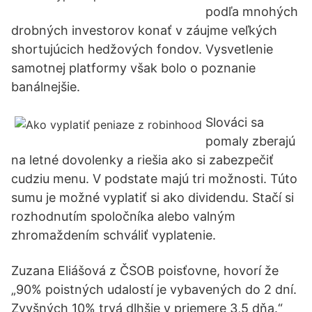
podľa mnohých
drobných investorov konať v záujme veľkých
shortujúcich hedžových fondov. Vysvetlenie
samotnej platformy však bolo o poznanie
banálnejšie.
Slováci sa
pomaly zberajú
na letné dovolenky a riešia ako si zabezpečiť
cudziu menu. V podstate majú tri možnosti. Túto
sumu je možné vyplatiť si ako dividendu. Stačí si
rozhodnutím spoločníka alebo valným
zhromaždením schváliť vyplatenie.
Zuzana Eliášová z ČSOB poisťovne, hovorí že
„90% poistných udalostí je vybavených do 2 dní.
Zvyšných 10% trvá dlhšie v priemere 3,5 dňa.“