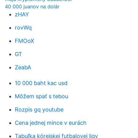
40 000 juanov na dolár
zHAY
rovWq
FMOoX
GT
ZeabA
10 000 baht kac usd
Môžem spať s tebou
Rozpis gq youtube
Cena jednej mince v eurách
Tabuľka kórejskej futbalovej ligy