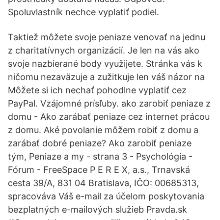
Spoluvlastník nechce vyplatiť podiel.
Taktiež môžete svoje peniaze venovať na jednu
z charitatívnych organizácií. Je len na vás ako
svoje nazbierané body využijete. Stránka vás k
ničomu nezaväzuje a zužitkuje len váš názor na
Môžete si ich nechať pohodlne vyplatiť cez
PayPal. Vzájomné prísľuby. ako zarobiť peniaze z
domu - Ako zarábať peniaze cez internet prácou
z domu. Aké povolanie môžem robiť z domu a
zarábať dobré peniaze? Ako zarobiť peniaze
tým, Peniaze a my - strana 3 - Psychológia -
Fórum - FreeSpace P E R E X, a.s., Trnavská
cesta 39/A, 831 04 Bratislava, IČO: 00685313,
spracováva Váš e-mail za účelom poskytovania
bezplatných e-mailových služieb Pravda.sk