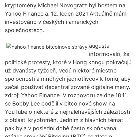
kryptoměny Michael Novogratz byl hostem na
Yahoo Finance a. 12. leden 2021 Aktuálně mám
investováno v českých i amerických
společnostech.
augusta
informovalo, že
politické protesty, ktoré v Hong kongu pokračujú
už dvanásty týždeň, vedú niektoré miestne
spoločnosti a mnohých jednotlivcov k tomu, aby
začali používať decentralizované digitálne meny.
zdroj: Yahoo Finance. V rozhovoru ze dne 18.11.
se Bobby Lee podělil v bitcoinové show na
YouTube o některé z nejnaléhavějších záležitostí
z oblasti kryptoměn. Jedním z hlavních témat
pak byla v poslední době často skloňovaná
otázka srovnání Bitcoinu (BTC) se zlatem.