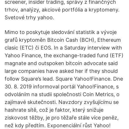
screener, insider trading, správy z finančných
trhov, analýzy, akciové portfólia a kryptomeny.
Svetové trhy yahoo.
Mimo to poskytuje sledování statistik a vývoje
grafů kryptoměn Bitcoin Cash (BCH), Ethereum
clasic (ETC) či EOS. In a Saturday interview with
Yahoo Finance, the exchange-traded fund (ETF)
magnate and outspoken bitcoin advocate said
large companies have asked her if they should
follow Square’s lead. Square Yahoo!Finance. Dne
30. 8. 2019 informoval portál Yahoo!Finance, s
odvoláním na studii společnosti Coin Metrics, o
zajímavé skutečnosti. Navzdory zvyšujícímu se
hashrate sítě, což je faktor, který snižuje
ziskovost těžby, je pro těžaře stále více peněz,
než kdy předtím. Exponenciální růst Yahoo!