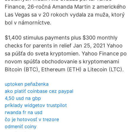
Finance, 26-ročná Amanda Martin z amerického
Las Vegas sa v 20 rokoch vydala za muža, ktorý
bol v námorníctve.
$1,400 stimulus payments plus $300 monthly
checks for parents in relief Jan 25, 2021 Yahoo
sa púšťa do sveta kryptomien. Yahoo Finance po
novom spúšťa obchodovanie s kryptomenami
Bitcoin (BTC), Ethereum (ETH) a Litecoin (LTC).
uptoken peňaženka
ako platiť coinbase cez paypal
4,50 usd na gbp
príklady widgetov trustpilot
rwanda fr na usd
čo je hotovosť v trezore
odmeniť coiny