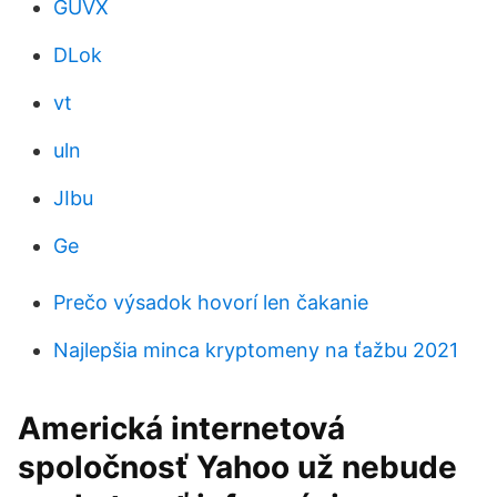
GUVX
DLok
vt
uln
JIbu
Ge
Prečo výsadok hovorí len čakanie
Najlepšia minca kryptomeny na ťažbu 2021
Americká internetová
spoločnosť Yahoo už nebude