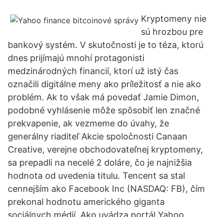
Kryptomeny nie
sú hrozbou pre
bankový systém. V skutočnosti je to téza, ktorú
dnes prijímajú mnohí protagonisti
medzinárodných financií, ktorí už istý čas
označili digitálne meny ako príležitosť a nie ako
problém. Ak to však má povedať Jamie Dimon,
podobné vyhlásenie môže spôsobiť len značné
prekvapenie, ak vezmeme do úvahy, že
generálny riaditeľ Akcie spoločnosti Canaan
Creative, verejne obchodovateľnej kryptomeny,
sa prepadli na necelé 2 doláre, čo je najnižšia
hodnota od uvedenia titulu. Tencent sa stal
cennejším ako Facebook Inc (NASDAQ: FB), čím
prekonal hodnotu amerického giganta
sociálnych médií. Ako uvádza portál Yahoo